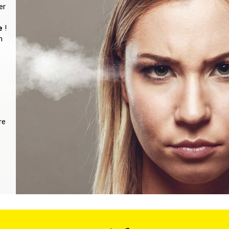
er
e
!
n
re